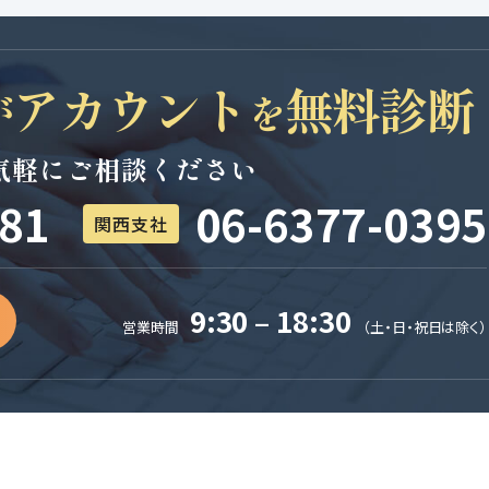
アカウント
無料診断
が
を
気軽にご相談ください
081
06-6377-0395
関西支社
9:30 – 18:30
営業時間
（土・日・祝日は除く）