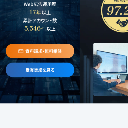
Web広告運用歴
17
年
以上
累計アカウント数
5,546
件
以上
資料請求・無料相談
受賞実績を見る