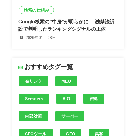
検索の仕組み
Google検索の“中身”が明らかに──独禁法訴
訟で判明したランキングシグナルの正体
2026年 01月 28日
おすすめタグ一覧
被リンク
MEO
Semrush
AIO
戦略
内部対策
サーバー
SEOツール
GEO
集客