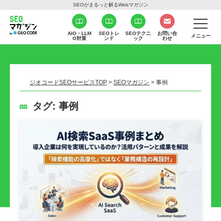
SEOがまるっと解るWebマガジン
AIO・LLM
SEOトレ
SEOテクニ
お問い合
メニュー
O対策
ンド
ック
わせ
ジオコードSEOサービスTOP
>
SEOマガジン
>
事例
タグ:
事例