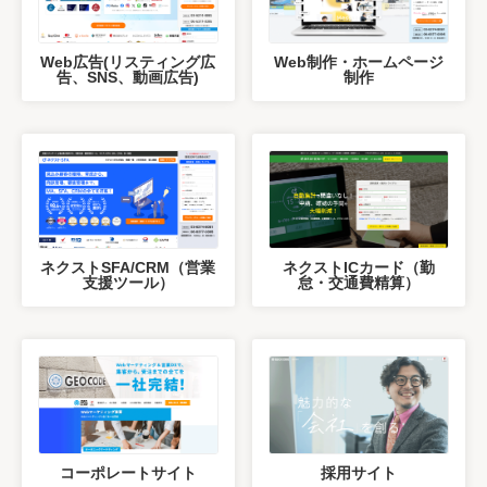
Web広告(リスティング広
Web制作・ホームページ
告、SNS、動画広告)
制作
ネクストSFA/CRM（営業
ネクストICカード（勤
支援ツール）
怠・交通費精算）
コーポレートサイト
採用サイト