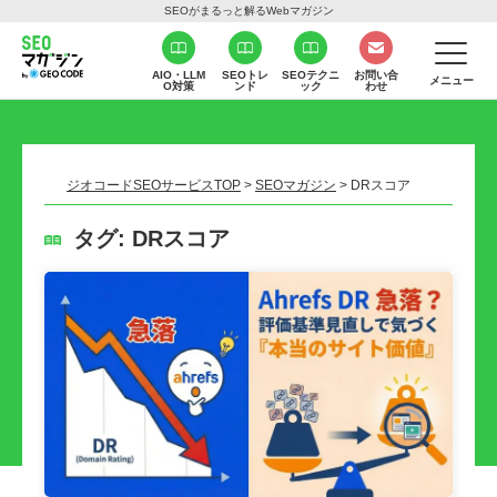
SEOがまるっと解るWebマガジン
AIO・LLM
SEOトレ
SEOテクニ
お問い合
メニュー
O対策
ンド
ック
わせ
ジオコードSEOサービスTOP
>
SEOマガジン
>
DRスコア
タグ:
DRスコア