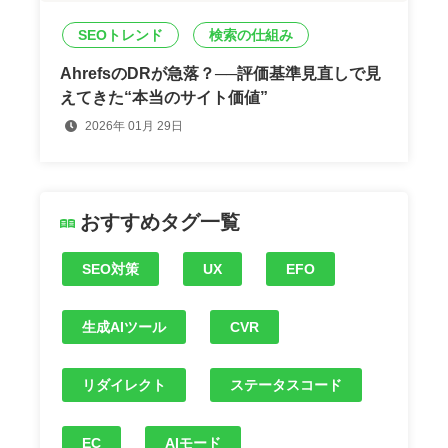
SEOトレンド
検索の仕組み
AhrefsのDRが急落？──評価基準見直しで見
えてきた“本当のサイト価値”
2026年 01月 29日
おすすめタグ一覧
SEO対策
UX
EFO
生成AIツール
CVR
リダイレクト
ステータスコード
EC
AIモード