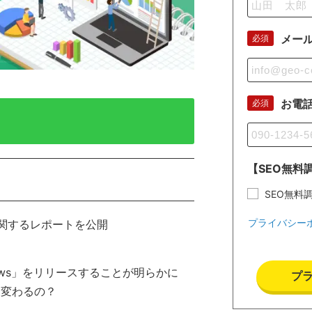
メー
必須
お電
必須
【SEO無料
SEO無料
プライバシー
検索に関するレポートを公開
rviews」をリリースすることが明らかに
プ
うに変わるの？