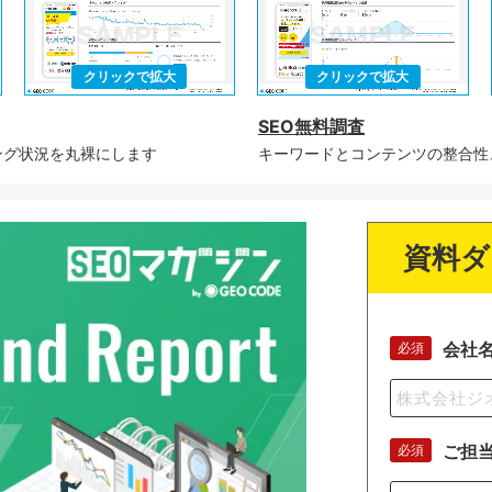
SEO無料調査
ング状況を丸裸にします
キーワードとコンテンツの整合性
資料ダ
会社
必須
ご担
必須