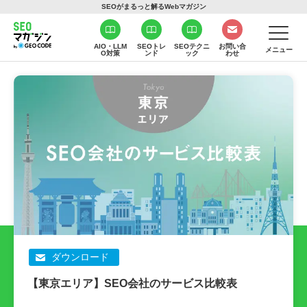
SEOがまるっと解るWebマガジン
AIO・LLM
SEOトレ
SEOテクニ
お問い合
メニュー
O対策
ンド
ック
わせ
ダウンロード
【東京エリア】SEO会社のサービス比較表