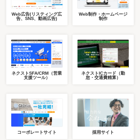
Web広告(リスティング広
Web制作・ホームページ
告、SNS、動画広告)
制作
ネクストSFA/CRM（営業
ネクストICカード（勤
支援ツール）
怠・交通費精算）
コーポレートサイト
採用サイト