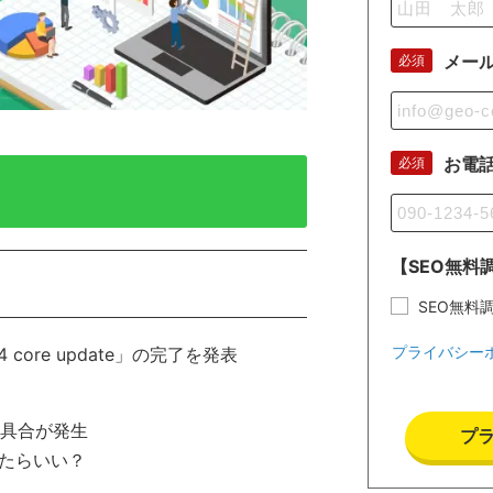
メー
必須
お電
必須
【SEO無料
SEO無料
プライバシー
4 core update」の完了を発表
で不具合が発生
プ
したらいい？