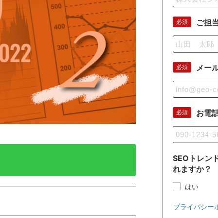
ご担
必須
メー
必須
お電
必須
SEOトレン
れますか？
はい
プライバシー