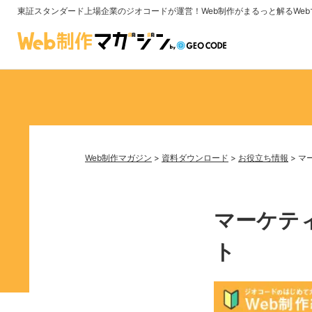
東証スタンダード上場企業のジオコードが運営！
Web制作がまるっと解るWe
Web制作マガジン
>
資料ダウンロード
>
お役立ち情報
>
マ
マーケテ
ト