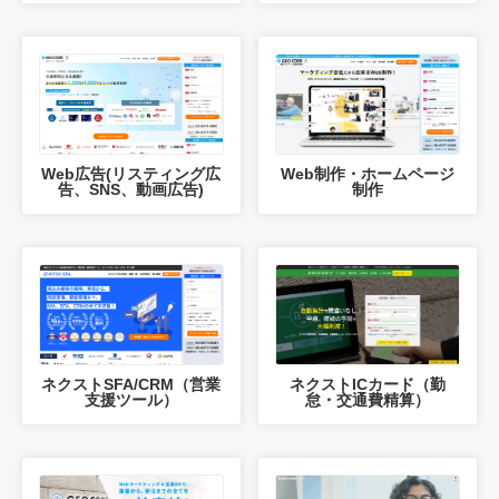
Web広告(リスティング広
Web制作・ホームページ
告、SNS、動画広告)
制作
ネクストSFA/CRM（営業
ネクストICカード（勤
支援ツール）
怠・交通費精算）