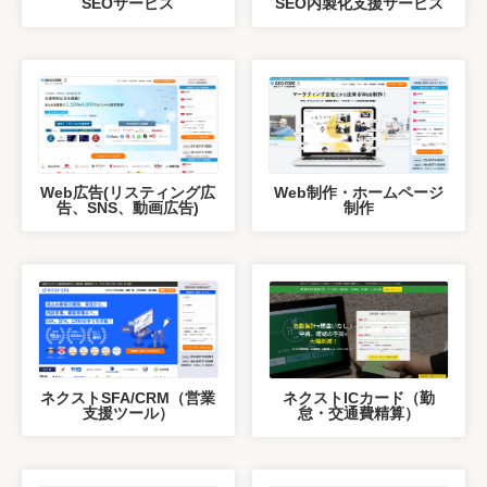
SEOサービス
SEO内製化支援サービス
Web広告(リスティング広
Web制作・ホームページ
告、SNS、動画広告)
制作
ネクストSFA/CRM（営業
ネクストICカード（勤
支援ツール）
怠・交通費精算）