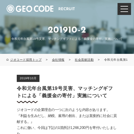
201910-2
令和元年台風第19号災害、マッチングギフトによる「義援金の寄付」実施について
ジオコード採用トップ
>
会社情報
>
社会貢献活動
> 令和元年台風第19号
2019年10月
令和元年台風第19号災害、マッチングギフ
トによる「義援金の寄付」実施について
ジオコードの企業理念の一つに次のような内容があります。
『利益を生みだし、納税、雇用の創出、または直接的に社会に貢
献する。』
これに倣い、今回は下記の1箇所計1,266,200円を寄付いたしまし
た。