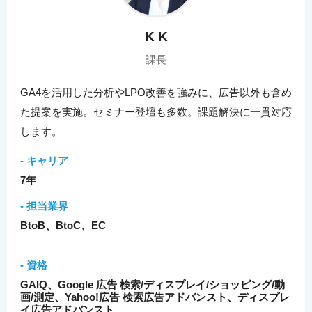
K K
課長
GA4を活用した分析やLPO改善を強みに、広告以外も含め
た提案を実施。セミナー登壇も多数。課題解決に一貫対応
します。
- キャリア
7年
- 担当業界
BtoB、BtoC、EC
- 資格
GAIQ、Google 広告 検索/ディスプレイ/ショッピング/動
画/測定、Yahoo!広告 検索広告アドバンスト、ディスプレ
イ広告アドバンスト