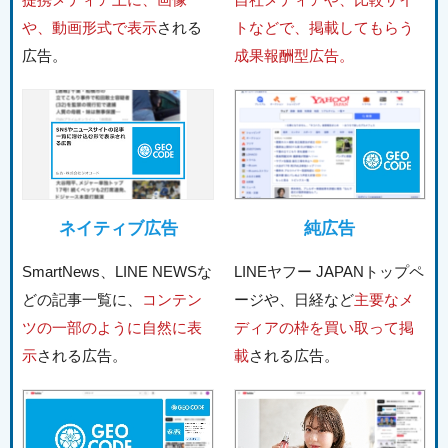
や、動画形式で表示
される
トなどで、掲載してもらう
広告。
成果報酬型広告。
ネイティブ広告
純広告
SmartNews、LINE NEWSな
LINEヤフー JAPANトップペ
どの記事一覧に、
コンテン
ージや、日経など
主要なメ
ツの一部のように自然に表
ディアの枠を買い取って掲
示
される広告。
載
される広告。