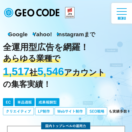
MENU
Google
Yahoo!
Instagram
まで
全運用型広告を網羅！
あらゆる業種で
1,517
5,546
社
アカウント
の集客実績！