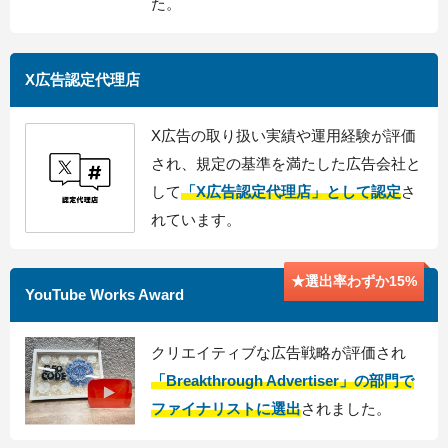
た。
X広告認定代理店
X広告の取り扱い実績や運用経験が評価
され、規定の基準を満たした広告会社と
して
「X広告認定代理店」として認定
さ
れています。
★選出率わずか15%
YouTube Works Award
クリエイティブな広告戦略が評価され
「Breakthrough Advertiser」の部門で
ファイナリストに選出
されました。