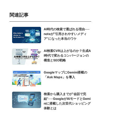
関連記事
AI時代の検索で選ばれる理由──
noteが“引用されやすいメディ
ア”になった本当のワケ
AI検索CVRは上がるのか？生成A
I時代で変わるコンバージョンの
構造とSEO戦略
GoogleマップにGemini搭載の
「Ask Maps」を導入
検索から購入までが“会話で完
結”──GoogleがAIモードとGemi
niに搭載した次世代ショッピング
体験とは