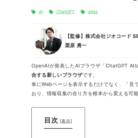
AI
ChatGPT
atlas
【監修】株式会社ジオコード S
栗原 勇一
OpenAIが発表したAIブラウザ「ChatGPT At
合する新しいブラウザ
です。
単にWebページを表示するだけでなく、「見
おり、情報収集の在り方を根本から変える可
目次
[
表示
]