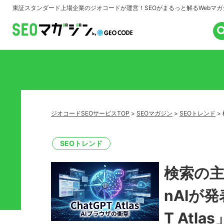
東証スタンダード上場企業のジオコードが運営！
SEOがまるっと解るWebマガ
ジオコードSEOサービスTOP
>
SEOマガジン
>
SEOトレンド
>
SEOトレンド
検索の主
nAIが発
T Atl