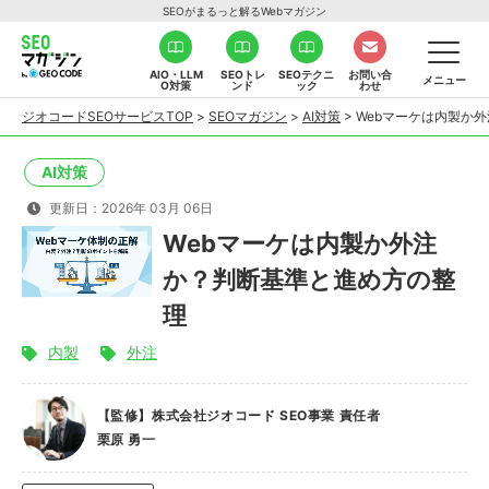
SEOがまるっと解るWebマガジン
AIO・LLM
SEOトレ
SEOテクニ
お問い合
メニュー
O対策
ンド
ック
わせ
ジオコードSEOサービスTOP
>
SEOマガジン
>
AI対策
>
Webマーケは内製か
AI対策
更新日：2026年 03月 06日
Webマーケは内製か外注
か？判断基準と進め方の整
理
内製
外注
【監修】株式会社ジオコード SEO事業 責任者
栗原 勇一