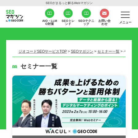
SEOがまるっと解るWebマガジン
AIO・LLM
SEOトレ
SEOテクニ
お問い合
メニュー
O対策
ンド
ック
わせ
ジオコードSEOサービスTOP
>
SEOマガジン
>
セミナー一覧
>
ページ 2
セミナー一覧