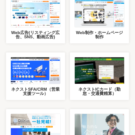
Web広告(リスティング広
Web制作・ホームページ
告、SNS、動画広告)
制作
ネクストSFA/CRM（営業
ネクストICカード（勤
支援ツール）
怠・交通費精算）