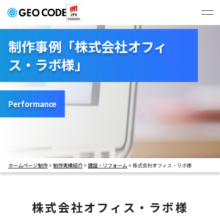
ジオコードの強み
制作事例「株式会社オフィ
ス・ラボ様」
制作実績
# すべて
# コーポレートサイト
プラン・料金
# BtoBサービスサイト
# BtoCサービスサイト
Performance
# 学校サイト
# 採用サイト
会社概要
# LP
ホームページ制作
>
制作実績紹介
>
建設・リフォーム
>
株式会社オフィス・ラボ様
お問い合わせ・お見積もり
株式会社オフィス・ラボ様