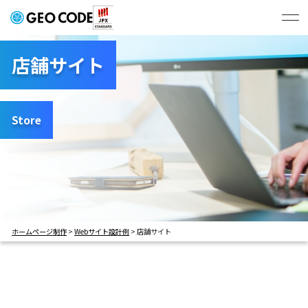
ジオコードの強み
店舗サイト
制作実績
Store
# すべて
# コーポレートサイト
プラン・料金
# BtoBサービスサイト
# BtoCサービスサイト
# 学校サイト
# 採用サイト
会社概要
# LP
ホームページ制作
>
Webサイト設計例
>
店舗サイト
お問い合わせ・お見積もり