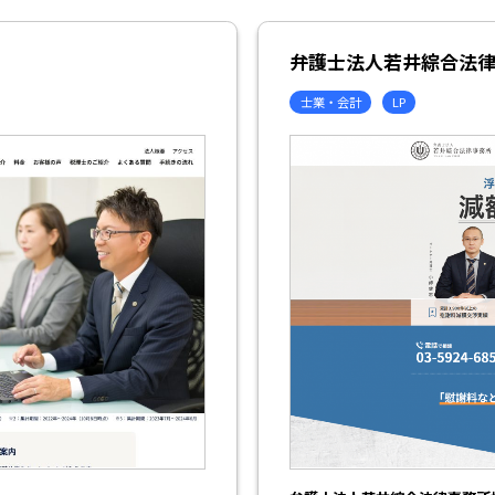
弁護士法人若井綜合法
士業・会計
LP