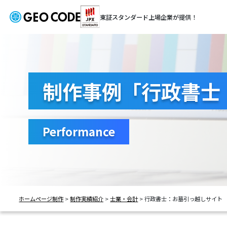
東証スタンダード
上場企業が提供！
制作事例「行政書士
Performance
ホームページ制作
>
制作実績紹介
>
士業・会計
>
行政書士：お墓引っ越しサイト