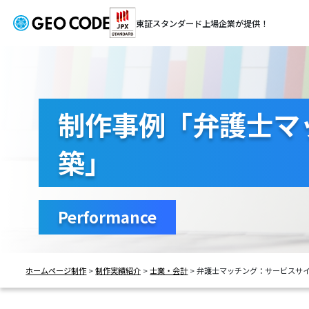
東証スタンダード
上場企業が提供！
制作事例「弁護士マ
築」
Performance
ホームページ制作
>
制作実績紹介
>
士業・会計
>
弁護士マッチング：サービスサ