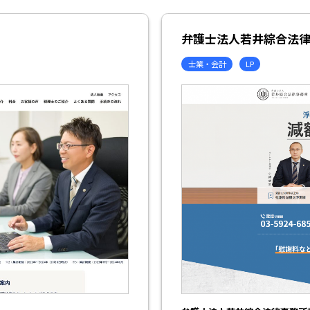
弁護士法人若井綜合法
士業・会計
LP