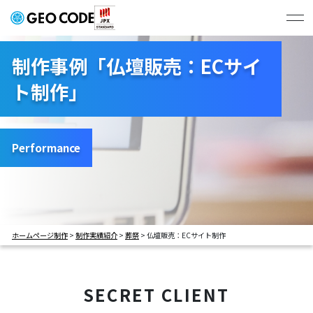
ジオコードの強み
制作事例「仏壇販売：ECサイ
ト制作」
制作実績
# すべて
# コーポレートサイト
プラン・料金
# BtoBサービスサイト
# BtoCサービスサイト
Performance
# 学校サイト
# 採用サイト
会社概要
# LP
ホームページ制作
>
制作実績紹介
>
葬祭
>
仏壇販売：ECサイト制作
お問い合わせ・お見積もり
SECRET CLIENT