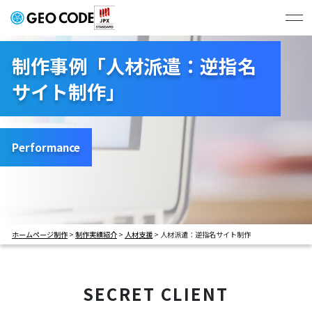
ジオコードの強み
制作事例「人材派遣：逆指名
サイト制作」
制作実績
# すべて
# コーポレートサイト
プラン・料金
# BtoBサービスサイト
# BtoCサービスサイト
Performance
# 学校サイト
# 採用サイト
会社概要
# LP
ホームページ制作
>
制作実績紹介
>
人材支援
>
人材派遣：逆指名サイト制作
お問い合わせ・お見積もり
SECRET CLIENT