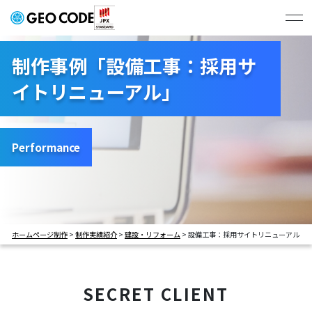
ジオコードの強み
制作事例「設備工事：採用サ
イトリニューアル」
制作実績
# すべて
# コーポレートサイト
プラン・料金
# BtoBサービスサイト
# BtoCサービスサイト
Performance
# 学校サイト
# 採用サイト
会社概要
# LP
ホームページ制作
>
制作実績紹介
>
建設・リフォーム
>
設備工事：採用サイトリニューアル
お問い合わせ・お見積もり
SECRET CLIENT