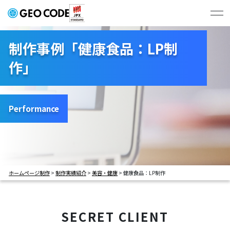
ジオコードの強み
制作事例「健康食品：LP制
作」
制作実績
# すべて
# コーポレートサイト
プラン・料金
# BtoBサービスサイト
# BtoCサービスサイト
Performance
# 学校サイト
# 採用サイト
会社概要
# LP
ホームページ制作
>
制作実績紹介
>
美容・健康
>
健康食品：LP制作
お問い合わせ・お見積もり
SECRET CLIENT