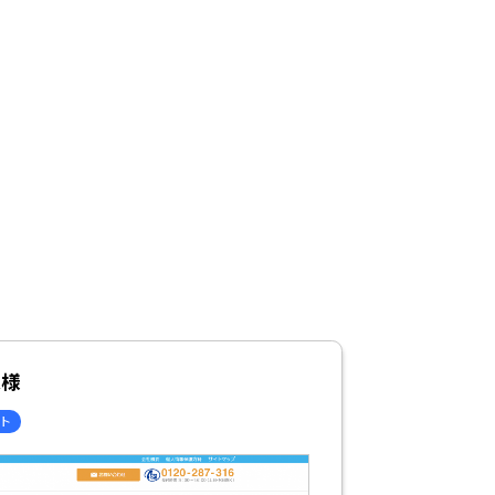
人様
イト