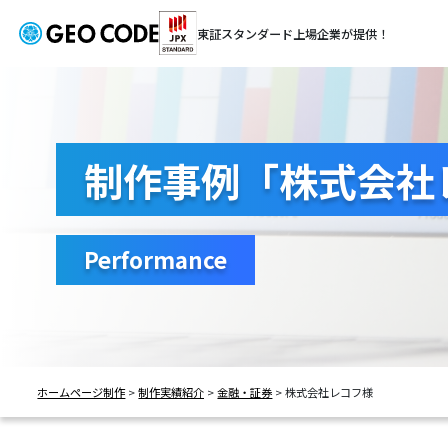
東証スタンダード
上場企業が提供！
制作事例「株式会社
Performance
ホームページ制作
>
制作実績紹介
>
金融・証券
>
株式会社レコフ様