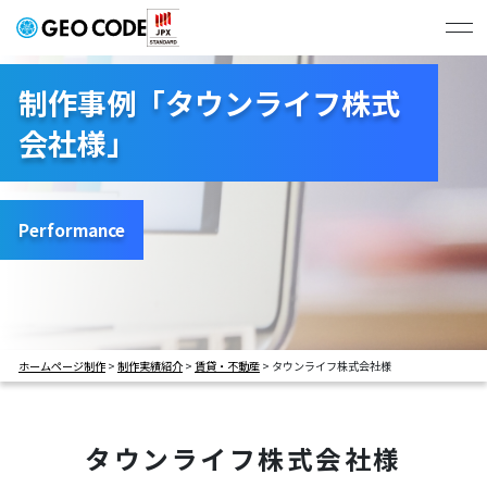
ジオコードの強み
制作事例「タウンライフ株式
会社様」
制作実績
# すべて
# コーポレートサイト
プラン・料金
# BtoBサービスサイト
# BtoCサービスサイト
Performance
# 学校サイト
# 採用サイト
会社概要
# LP
ホームページ制作
>
制作実績紹介
>
賃貸・不動産
>
タウンライフ株式会社様
お問い合わせ・お見積もり
タウンライフ株式会社様