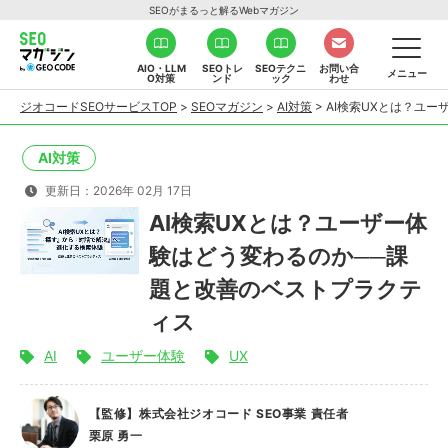
SEOがまるっと解るWebマガジン
AIO・LLM
SEOトレ
SEOテクニ
お問い合
メニュー
O対策
ンド
ック
わせ
ジオコードSEOサービスTOP
>
SEOマガジン
>
AI対策
>
AI検索UXとは？ユ
AI対策
更新日：2026年 02月 17日
AI検索UXとは？ユーザー体
験はどう変わるのか──課
題と改善のベストプラクテ
ィス
AI
ユーザー体験
UX
【監修】株式会社ジオコード SEO事業 責任者
栗原 勇一