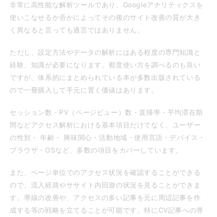
非常に高性能な解析ツールであり、Googleアナリティクスを
使いこなせるか否かによってその後のサイト改善の質が大き
く異なると言っても過言ではありません。
ただし、設定方法やデータの解析にはある程度の専門知識と
経験、知識が必要になります。都度使い方を調べるのも良い
ですが、体系的にまとめられている本が多数出版されている
ので一冊購入して手元に置く価値はあります。
セッション数・PV（ページビュー）数・直帰率・平均滞在期
間などアクセス解析における基本項目だけでなく、ユーザー
の性別・ 年齢・ 興味関心・活動地域・使用言語・デバイス・
ブラウザ・OSなど、多数の項目をカバーしています。
また、ページ単位でのアクセス状況を確認することができる
ので、流入経路やササイト内回遊の状況を見ることができま
す。導線の改善や、アクセスの多い記事を元に周辺記事を作
成する等の戦略を立てることが可能です。特にCV記事への導