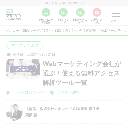
SEOがまるっと解るWebマガジン
AIO・LLM
SEOトレ
SEOテクニ
お問い合
メニュー
O対策
ンド
ック
わせ
ジオコードSEOサービスTOP
>
SEOマガジン
>
全ての記事
>
Webマーケティ
マーケティング
更新日：2023年 08月 21日
Webマーケティング会社が
選ぶ！使える無料アクセス
解析ツール一覧
サーチコンソール
アクセス解析
【監修】株式会社ジオコード SEO事業 責任者
栗原 勇一