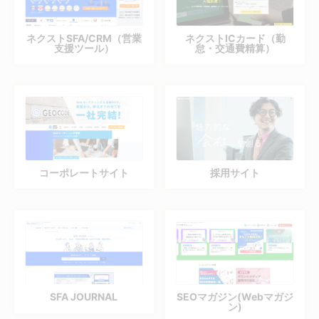
ネクストSFA/CRM（営業
ネクストICカード（勤
支援ツール）
怠・交通費精算）
コーポレートサイト
採用サイト
SFA JOURNAL
SEOマガジン(Webマガジ
ン)