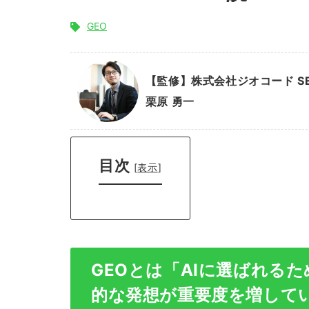
GEO
【監修】株式会社ジオコード S
栗原 勇一
目次
[
表示
]
GEOとは「AIに選ばれる
的な発想が重要度を増して