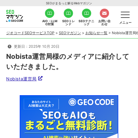
SEOがまるっと解るWebマガジン
AIO・LLM
SEOトレ
SEOテクニ
お問い合
メニュー
O対策
ンド
ック
わせ
ジオコードSEOサービスTOP
>
SEOマガジン
>
お知らせ一覧
>
Nobista運
更新日：2025年 10月 20日
Nobista運営局様のメディアに紹介して
いただきました。
Nobista運営局