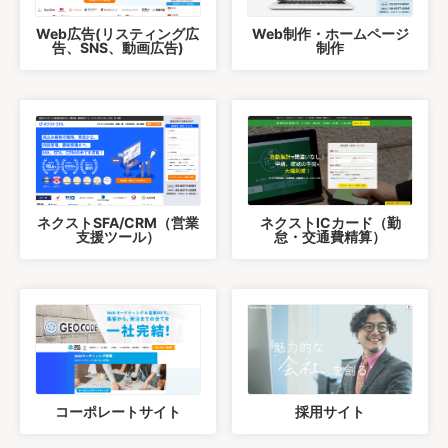
Web広告(リスティング広
Web制作・ホームページ
告、SNS、動画広告)
制作
ネクストSFA/CRM（営業
ネクストICカード（勤
支援ツール）
怠・交通費精算）
コーポレートサイト
採用サイト