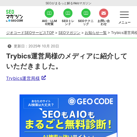
SEOがまるっと解るWebマガジン
AIO・LLM
SEOトレ
SEOテクニ
お問い合
メニュー
O対策
ンド
ック
わせ
ジオコードSEOサービスTOP
>
SEOマガジン
>
お知らせ一覧
>
Trybics運
更新日：2025年 10月 20日
Trybics運営局様のメディアに紹介して
いただきました。
Trybics運営局様