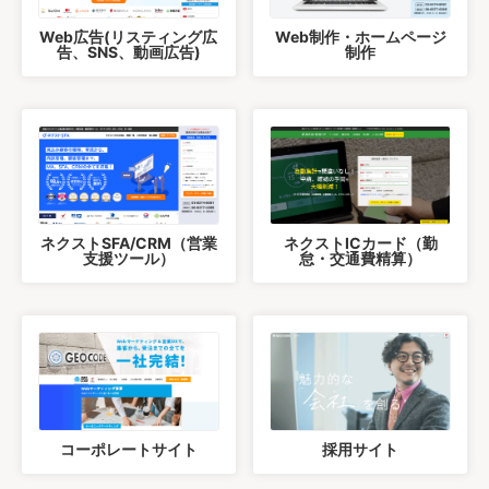
Web広告(リスティング広
Web制作・ホームページ
告、SNS、動画広告)
制作
ネクストSFA/CRM（営業
ネクストICカード（勤
支援ツール）
怠・交通費精算）
コーポレートサイト
採用サイト