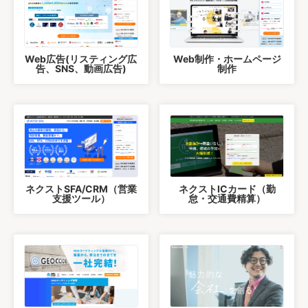
Web広告(リスティング広
Web制作・ホームページ
告、SNS、動画広告)
制作
ネクストSFA/CRM（営業
ネクストICカード（勤
支援ツール）
怠・交通費精算）