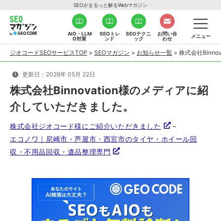
SEOがまるっと解るWebマガジン
AIO・LLM
SEOトレ
SEOテクニ
お問い合
メニュー
O対策
ンド
ック
わせ
ジオコードSEOサービスTOP
>
SEOマガジン
>
お知らせ一覧
>
株式会社Binn
更新日：2026年 05月 22日
株式会社Binnovation様のメディアに紹
介していただきました。
株式会社ジオコード様にご紹介いただきました
–
エコノワ｜尼崎市・芦屋市・西宮市のタイヤ・ホイール回
収・不用品回収・遺品整理専門