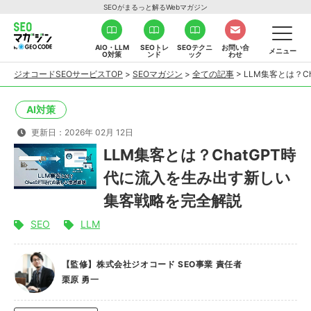
SEOがまるっと解るWebマガジン
AIO・LLM
SEOトレ
SEOテクニ
お問い合
メニュー
O対策
ンド
ック
わせ
ジオコードSEOサービスTOP
>
SEOマガジン
>
全ての記事
>
LLM集客とは？
AI対策
更新日：2026年 02月 12日
LLM集客とは？ChatGPT時
代に流入を生み出す新しい
集客戦略を完全解説
SEO
LLM
【監修】株式会社ジオコード SEO事業 責任者
栗原 勇一