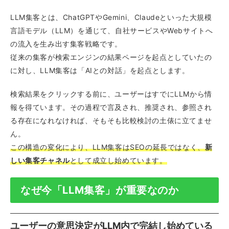
LLM集客とは、ChatGPTやGemini、Claudeといった大規模
言語モデル（LLM）を通じて、自社サービスやWebサイトへ
の流入を生み出す集客戦略です。
従来の集客が検索エンジンの結果ページを起点としていたの
に対し、LLM集客は「AIとの対話」を起点とします。
検索結果をクリックする前に、ユーザーはすでにLLMから情
報を得ています。その過程で言及され、推奨され、参照され
る存在になれなければ、そもそも比較検討の土俵に立てませ
ん。
この構造の変化により、LLM集客はSEOの延長ではなく、
新
しい集客チャネル
として成立し始めています。
なぜ今「LLM集客」が重要なのか
ユーザーの意思決定がLLM内で完結し始めている