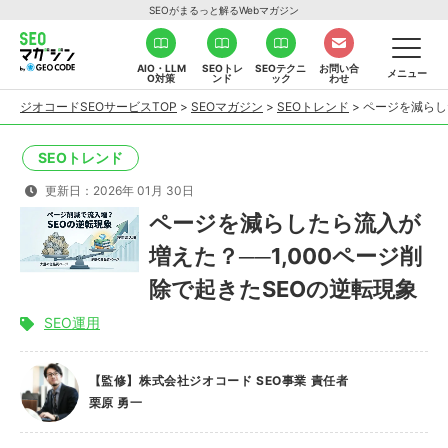
SEOがまるっと解るWebマガジン
AIO・LLM
SEOトレ
SEOテクニ
お問い合
メニュー
O対策
ンド
ック
わせ
ジオコードSEOサービスTOP
>
SEOマガジン
>
SEOトレンド
>
ページを減らし
SEOトレンド
更新日：2026年 01月 30日
ページを減らしたら流入が
増えた？──1,000ページ削
除で起きたSEOの逆転現象
SEO運用
【監修】株式会社ジオコード SEO事業 責任者
栗原 勇一