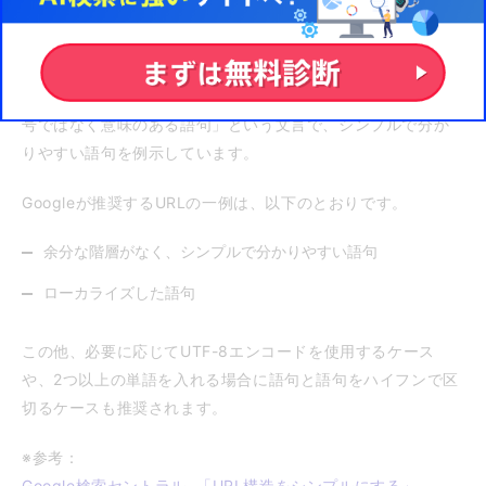
造（親ページ・子ページの関係）が分かるように工夫してみ
ましょう。
Googleも、推奨するURLとして、「可能であれば、長いID番
号ではなく意味のある語句」という文言で、シンプルで分か
りやすい語句を例示しています。
Googleが推奨するURLの一例は、以下のとおりです。
余分な階層がなく、シンプルで分かりやすい語句
ローカライズした語句
この他、必要に応じてUTF-8エンコードを使用するケース
や、2つ以上の単語を入れる場合に語句と語句をハイフンで区
切るケースも推奨されます。
※参考：
Google検索セントラル. 「URL構造をシンプルにする」