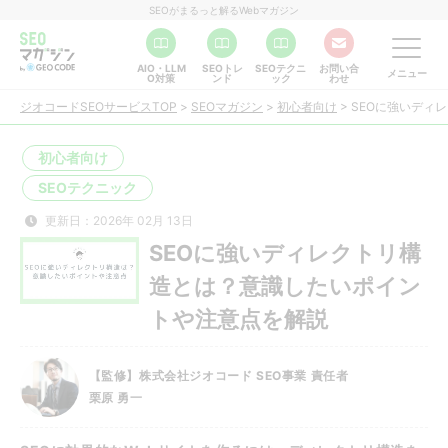
SEOがまるっと解るWebマガジン
AIO・LLM
SEOトレ
SEOテクニ
お問い合
メニュー
O対策
ンド
ック
わせ
ジオコードSEOサービスTOP
>
SEOマガジン
>
初心者向け
>
SEOに強いディ
初心者向け
SEOテクニック
更新日：2026年 02月 13日
SEOに強いディレクトリ構
造とは？意識したいポイン
トや注意点を解説
【監修】株式会社ジオコード SEO事業 責任者
栗原 勇一