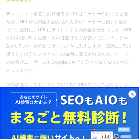
ディレクトリ構造に割り当てるURLはユーザーの目にとまる
ため、URLから内容を読み取れる方がユーザーに優しい設計
です。反対に、URLにディレクトリの内容が分かりにくいURL
や日本語URLを設定するのは避けた方が良いでしょう。日本
語のURLは一見分かりやすいように思えますが、実際にURLを
扱うときはアルファベットの羅列に変換されるため、ページ
の内容がユーザーにもGoogleにも全く分からなくなるのがデ
メリットです。
英単語を使うなど、シンプルで短いURL名にしておくと、サ
イト管理やアクセス解析をする際にもURLからどのディレク
トリか分かりやすいというメリットもあります。
SEOに適したURLとは
ディレクトリのURLをSEOに適したものにしたいときは、UR
Lを見ただけでディレクトリのテーマ（カテゴリ）や、階層構