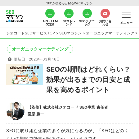
SEOがまるっと解るWebマガジン
AIO・LLM
SEOトレ
SEOテクニ
お問い合
メニュー
O対策
ンド
ック
わせ
ジオコードSEOサービスTOP
>
SEOマガジン
>
オーガニックマーケティング
>
オーガニックマーケティング
更新日：2026年 03月 16日
SEOの期間はどれくらい？
効果が出るまでの目安と成
果を高めるポイント
【監修】株式会社ジオコード SEO事業 責任者
栗原 勇一
SEOに取り組む企業の多くが気になるのが、「SEOはどのく
らいの期間で効果が出るのか」という点です。