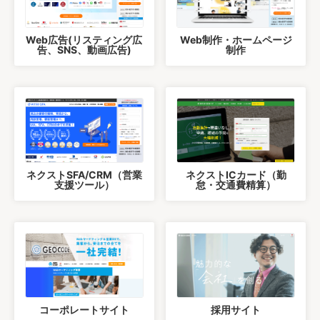
Web広告(リスティング広
Web制作・ホームページ
告、SNS、動画広告)
制作
ネクストSFA/CRM（営業
ネクストICカード（勤
支援ツール）
怠・交通費精算）
コーポレートサイト
採用サイト