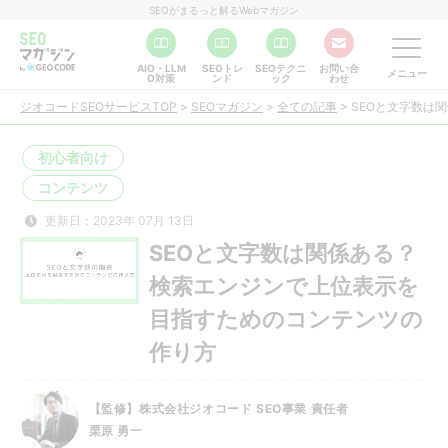
SEOがまるっと解るWebマガジン
AIO・LLM
SEOトレ
SEOテクニ
お問い合
メニュー
O対策
ンド
ック
わせ
ジオコードSEOサービスTOP
>
SEOマガジン
>
全ての記事
>
SEOと文字数は
初心者向け
コンテンツ
更新日：2023年 07月 13日
SEOと文字数は関係ある？
検索エンジンで上位表示を
目指すためのコンテンツの
作り方
【監修】株式会社ジオコード SEO事業 責任者
栗原 勇一