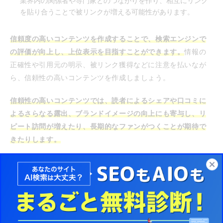
業界内の関係者や専門家とのつながりを作り、相互にリンク
を貼り合うことで被リンクが増える可能性があります。
信頼度の高いコンテンツを作成することで、検索エンジンで
の評価が向上し、上位表示を目指すことができます。
情報の
正確性や引用元の明示、被リンク獲得などに注意を払いなが
ら、信頼性の高いコンテンツを作成しましょう。
信頼性の高いコンテンツでは、読者によるシェアや口コミに
よるさらなる露出、ブランドイメージの向上にも寄与し、リ
ピート訪問が増えたり、長期的なファンがつくことが期待で
きたりします。
検索エンジンに最適化されたサイト構造
専門性の高い記事やユーザーの検索意図に合ったコンテンツ
は、検索エンジンから高く評価されます。そのため、検索エ
ンジンに最適化されたサイト構造にすることが重要です。