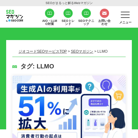
SEOがまるっと解るWebマガジン
AIO・LLM
SEOトレ
SEOテクニ
お問い合
メニュー
O対策
ンド
ック
わせ
ジオコードSEOサービスTOP
>
SEOマガジン
>
LLMO
タグ:
LLMO