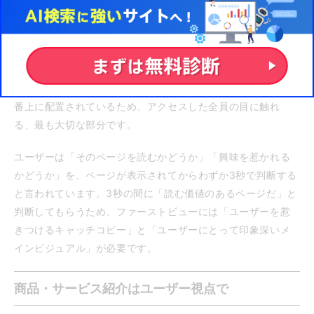
ランディングページが効果を上げるには、まずファーストビ
ューにインパクトを持たせることが重要です。
ファーストビューとは、ユーザーが広告などからランディン
グページにジャンプしてきたとき、最初に表示される画像や
キャッチコピーのことを指します。
ランディングページの一
番上に配置されているため、アクセスした全員の目に触れ
る、最も大切な部分です。
ユーザーは「そのページを読むかどうか」「興味を惹かれる
かどうか」を、ページが表示されてからわずか3秒で判断する
と言われています。3秒の間に「読む価値のあるページだ」と
判断してもらうため、ファーストビューには「ユーザーを惹
きつけるキャッチコピー」と「ユーザーにとって印象深いメ
インビジュアル」が必要です。
商品・サービス紹介はユーザー視点で