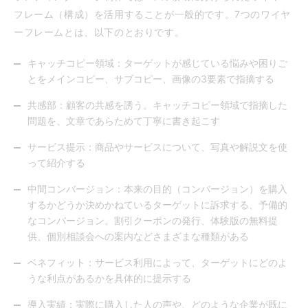
フレーム（構成）を活用することが一般的です。7つのワイヤ
ーフレームとは、以下のとおりです。
キャッチコピー領域：ターゲットが感じている悩みや困りご
とをメインコピー、サブコピー、画像の3要素で指摘する
共感部：顧客の共感を誘う。キャッチコピー領域で指摘した
問題を、文章であらためて丁寧に書き起こす
サービス提示：商品やサービスについて、写真や解説文を使
って紹介する
中間コンバージョン：本来の目的（コンバージョン）を購入
するかどうか決めかねているターゲットに訴求する、予備的
なコンバージョン。割引クーポンの発行、体験版の無料提
供、個別相談会への案内などさまざまな種類がある
ベネフィット：サービス利用によって、ターゲットにどのよ
うな利点があるかを具体的に提示する
導入実績：実際に購入した人の声や、どのような企業が既に