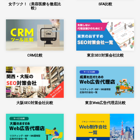
女子ツク！（美容医療を徹底比
SFA比較
較）
CRM比較
東京SEO対策会社比較
大阪SEO対策会社比較
東京Web広告代理店比較