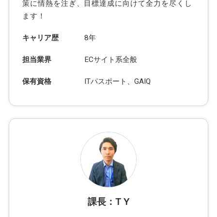
策に情熱を注ぎ、目標達成に向けて全力を尽くし
ます！
キャリア歴
8年
担当業界
ECサイト系全般
保有資格
ITパスポート、GAIQ
課長：T Y