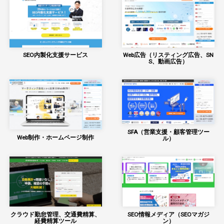
SEO内製化支援サービス
Web広告（リスティング広告、SN
S、動画広告）
SFA（営業支援・顧客管理ツー
Web制作・ホームページ制作
ル）
クラウド勤怠管理、交通費精算、
SEO情報メディア（SEOマガジ
経費精算ツール
ン）