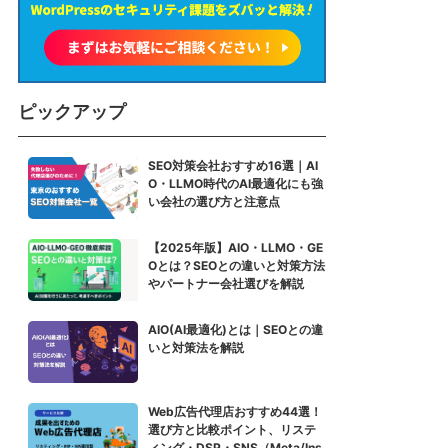
ピックアップ
SEO対策会社おすすめ16選｜AI
O・LLMO時代のAI最適化にも強
い会社の選び方と注意点
【2025年版】AIO・LLMO・GE
Oとは？SEOとの違いと対策方法
やパートナー会社選びを解説
AIO(AI最適化)とは｜SEOとの違
いと対策法を解説
Web広告代理店おすすめ44選！
選び方と比較ポイント、リステ
ィング・DSP・SNS（Meta/Ins