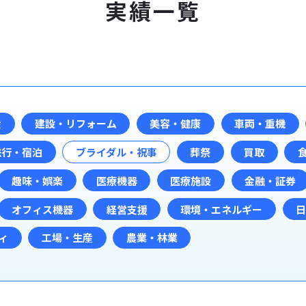
実績一覧
産
建設・リフォーム
美容・健康
車両・重機
旅行・宿泊
ブライダル・祝事
葬祭
買取
趣味・娯楽
医療機器
医療施設
金融・証券
オフィス機器
経営支援
環境・エネルギー
ィ
工場・生産
農業・林業