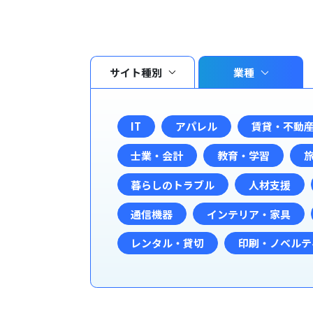
サイト種別
業種
IT
アパレル
賃貸・不動
士業・会計
教育・学習
暮らしのトラブル
人材支援
通信機器
インテリア・家具
レンタル・貸切
印刷・ノベルテ