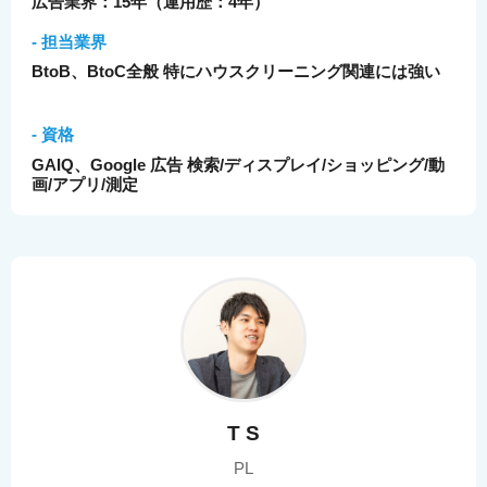
広告業界：15年（運用歴：4年）
- 担当業界
BtoB、BtoC全般 特にハウスクリーニング関連には強い
- 資格
GAIQ、Google 広告 検索/ディスプレイ/ショッピング/動
画/アプリ/測定
T S
PL