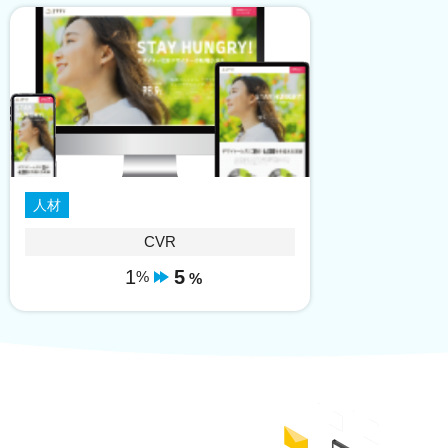
人材
CVR
1
5
%
%