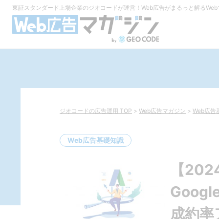
東証スタンダード上場企業のジオコードが運営！
Web広告がまるっと解るWe
ジオコードの広告運用 TOP
>
Web広告マガジン
>
Web広告
Web広告基礎知識
【202
Goo
成約率