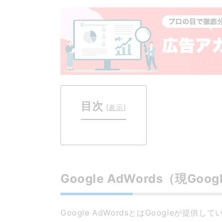
目次
[
表示
]
Google AdWords（現Go
Google AdWordsとはGoogleが