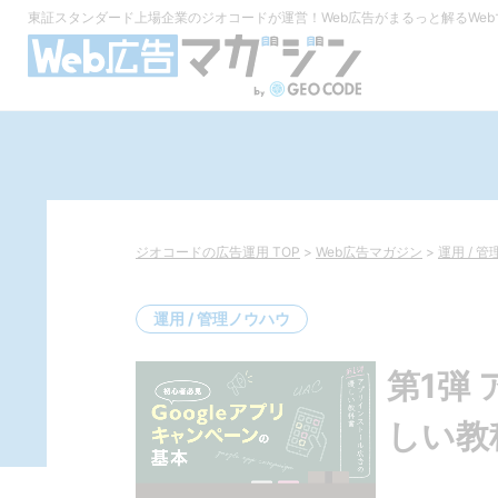
東証スタンダード上場企業のジオコードが運営！
Web広告がまるっと解るWe
ジオコードの広告運用 TOP
>
Web広告マガジン
>
運用 / 
運用 / 管理ノウハウ
第1弾
しい教科