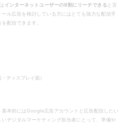
は
インターネットユーザーの9割にリーチできる
と言
トール広告を検討している方にはとても強力な配信手
告を配信できます。
リ面・ディスプレイ面）
基本的にはGoogle広告アカウントと広告配信したい
しいデジタルマーケティング担当者にとって、準備や
。