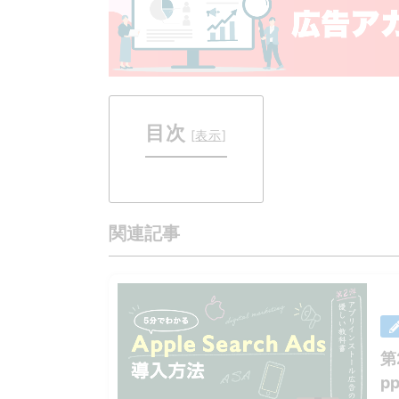
目次
[
表示
]
関連記事
第
p