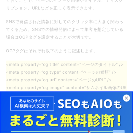
ておくことで、ページのイメージ画像やタイトル、ディスク
リプション、URLなどを正しく表示できます。
SNSで発信された情報に対してのクリック率に大きく関わっ
てくるため、SNSでの情報発信によって集客を想定している
場合はOGPタグを設定することが大切です。
OGPタグはそれぞれ以下のように記述します。
<meta property=”og:title” content=”ページのタイトル” />
<meta property=”og:type” content=”ページの種類” />
<meta property=”og:url” content=”ページのURL” />
<meta property=”og:image” content=”サムネイル画像のUR
L” />
<meta property=”og:site_name” content=”サイト名” />
<meta property=”og:description” content=”ページのディ
スクリプション” />