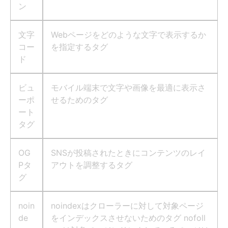
ン
文字
Webページをどのような文字で表示するか
コー
を指定するタグ
ド
ビュ
モバイル端末で文字や画像を最適に表示さ
ーポ
せるためのタグ
ート
タグ
OG
SNSが投稿されたときにコンテンツのレイ
Pタ
アウトを調整するタグ
グ
noin
noindexはクローラーに対して対象ページ
de
をインデックスさせないためのタグ nofoll