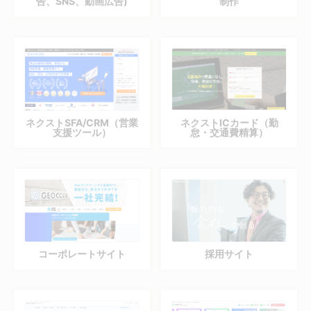
告、SNS、動画広告)
制作
ネクストSFA/CRM（営業
ネクストICカード（勤
支援ツール）
怠・交通費精算）
コーポレートサイト
採用サイト