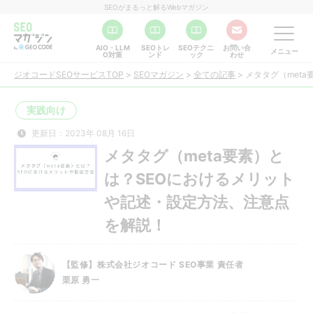
SEOがまるっと解るWebマガジン
AIO・LLM
SEOトレ
SEOテクニ
お問い合
メニュー
O対策
ンド
ック
わせ
ジオコードSEOサービスTOP
>
SEOマガジン
>
全ての記事
>
メタタグ（met
実践向け
更新日：2023年 08月 16日
メタタグ（meta要素）と
は？SEOにおけるメリット
や記述・設定方法、注意点
を解説！
【監修】株式会社ジオコード SEO事業 責任者
栗原 勇一