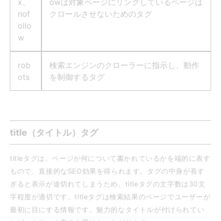
x、
owは対象ページにリンクしているページは
nof
クロールさせないためのタグ
ollo
w
rob
検索エンジンのクローラーに指示し、動作
ots
を制御するタグ
title（タイトル）タグ
titleタグは、ページが何について書かれているかを端的に表す
もので、直接的なSEO効果を得られます。タグの中身が長す
ぎると表示が途切れてしまうため、titleタグの文字数は30文
字程度が適切です。titleタグは検索結果のページでユーザーが
最初に目にする情報です。魅力的なタイトルが付けられてい