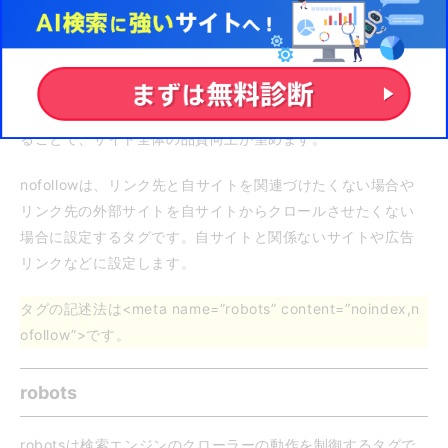
noindex、nofollow
noindexは検索エンジンに登録しないページを設定するタグで
す。低品質なページやユーザーに見せたくないページ、内容
に重複が見られるページなどを設定して検索対象から除外す
ることで、サイト全体の品質向上が望めます。
nofollowは、リンク先と自サイトを関連づけたくない場合や
リンク先の外部サイトを自サイトからクロールさせたくない
場合に設定するタグです。自サイトと関係ないサイトや広告
リンクなどに設定します。
タグの記述法は<meta name=”robots” content=”noindex,n
ofollow”>です。
robots
robotsは検索エンジンのクローラーの動作を制御するタグで