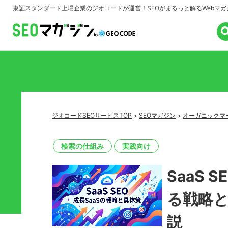
東証スタンダード上場企業のジオコードが運営！
SEOがまるっと解るWebマガ
ジオコードSEOサービスTOP
>
SEOマガジン
>
オーガニックマ
検索の仕組み
実践向け
SaaS 
る戦略
説