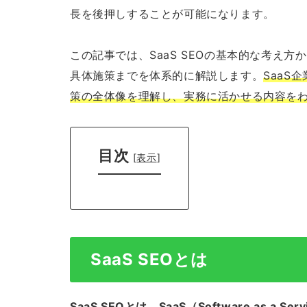
長を後押しすることが可能になります。
この記事では、SaaS SEOの基本的な考え
具体施策までを体系的に解説します。
SaaS
策の全体像を理解し、実務に活かせる内容を
目次
[
表示
]
SaaS SEOとは
SaaS SEOとは、SaaS（Software as