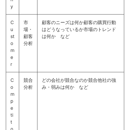
y
C
市
顧客のニーズは何か顧客の購買行動
u
場・
はどうなっているか市場のトレンド
st
顧客
は何か など
o
分析
m
e
r
C
競合
どの会社が競合なのか競合他社の強
o
分析
み・弱みは何か など
m
p
e
ti
t
o