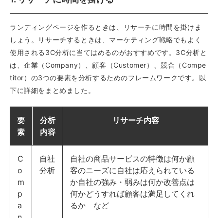
ランディングページを作るときは、リサーチに時間を掛けま
しょう。リサーチするときは、マーケティング戦略でもよく
使用される3C分析に当てはめるのがおすすめです。3C分析と
は、企業（Company）、顧客（Customer）、競合（Compe
titor）の3つの要素を分析するためのフレームワークです。以
下に詳細をまとめました。
要
分析
リサーチ内容
素
内容
C
自社
自社の商品サービスの特徴は何か顧
o
分析
客のニーズに自社は応えられている
m
か自社の強み・弱みは何か改善点は
p
何かどうすれば顧客は満足してくれ
a
るか など
n