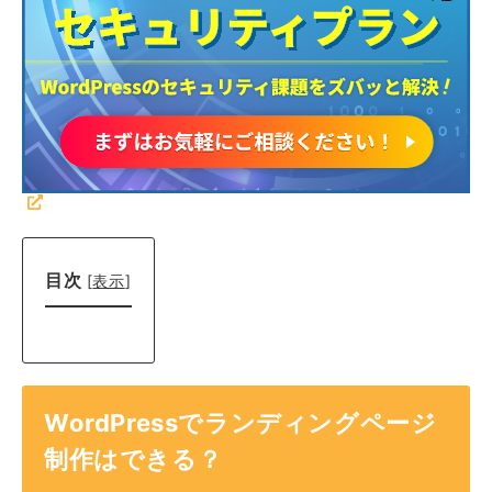
目次
[
表示
]
WordPressでランディングページ
制作はできる？